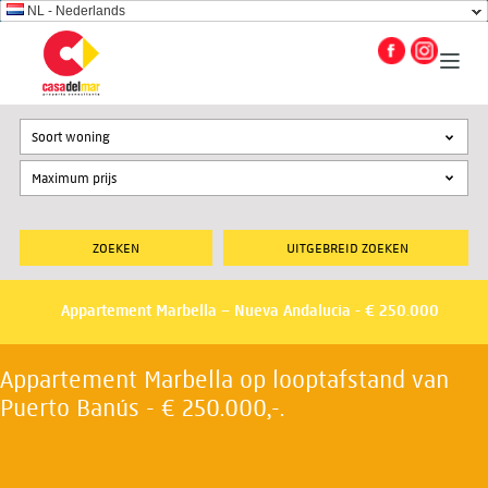
NL - Nederlands
Soort woning
UITGEBREID ZOEKEN
Appartement Marbella – Nueva Andalucia - € 250.000
Appartement Marbella op looptafstand van
Puerto Banús - € 250.000,-.