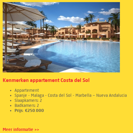
Kenmerken appartement Costa del Sol
Appartement
Spanje - Malaga - Costa del Sol - Marbella – Nueva Andalucia
Slaapkamers: 2
Badkamers: 2
Prijs: €250.000
Meer informatie >>