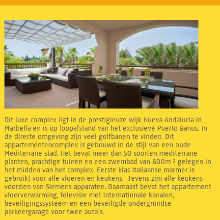
Dit luxe complex ligt in de prestigieuze wijk Nueva Andalucia in
Marbella en is op loopafstand van het exclusieve Puerto Banus. In
de directe omgeving zijn veel golfbanen te vinden. Dit
appartementencomplex is gebouwd in de stijl van een oude
Mediterrane stad. Het bevat meer dan 50 soorten mediterrane
planten, prachtige tuinen en een zwembad van 600m ² gelegen in
het midden van het complex. Eerste klas Italiaanse marmer is
gebruikt voor alle vloeren en keukens. Tevens zijn alle keukens
voorzien van Siemens apparaten. Daarnaast bevat het appartement
vloerverwarming, televisie met internationale kanalen,
beveiligingssysteem en een beveiligde ondergrondse
parkeergarage voor twee auto’s.