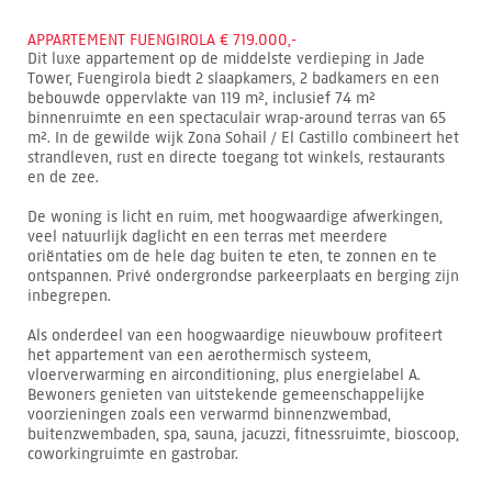
APPARTEMENT FUENGIROLA € 719.000,-
Dit luxe appartement op de middelste verdieping in Jade
Tower, Fuengirola biedt 2 slaapkamers, 2 badkamers en een
bebouwde oppervlakte van 119 m², inclusief 74 m²
binnenruimte en een spectaculair wrap-around terras van 65
m². In de gewilde wijk Zona Sohail / El Castillo combineert het
strandleven, rust en directe toegang tot winkels, restaurants
en de zee.
De woning is licht en ruim, met hoogwaardige afwerkingen,
veel natuurlijk daglicht en een terras met meerdere
oriëntaties om de hele dag buiten te eten, te zonnen en te
ontspannen. Privé ondergrondse parkeerplaats en berging zijn
inbegrepen.
Als onderdeel van een hoogwaardige nieuwbouw profiteert
het appartement van een aerothermisch systeem,
vloerverwarming en airconditioning, plus energielabel A.
Bewoners genieten van uitstekende gemeenschappelijke
voorzieningen zoals een verwarmd binnenzwembad,
buitenzwembaden, spa, sauna, jacuzzi, fitnessruimte, bioscoop,
coworkingruimte en gastrobar.