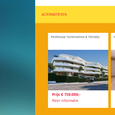
ALTERNATIEVEN
Penthouse Torremolinos € 750.000,-
Prijs € 750.000,-
Meer informatie