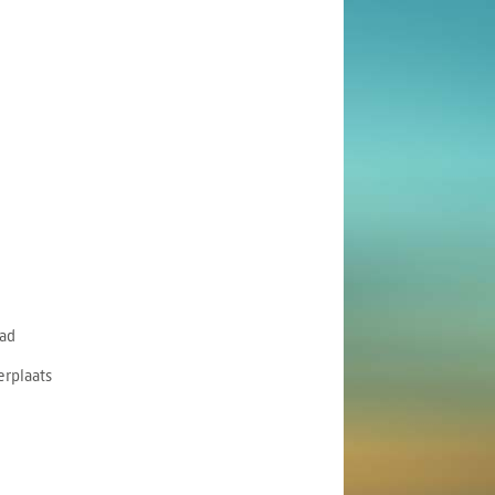
ad
rplaats