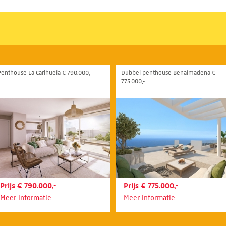
Penthouse La Carihuela € 790.000,-
Dubbel penthouse Benalmádena €
775.000,-
Prijs € 790.000,-
Prijs € 775.000,-
Meer informatie
Meer informatie