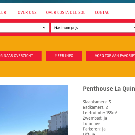
LERT
OVER ONS
OVER COSTA DEL SOL
CONTACT
G NAAR OVERZICHT
MEER INFO
VOEG TOE AAN FAVORIE
Penthouse La Quin
Slaapkamers
3
Badkamers
2
Leefruimte
155m²
Zwembad
ja
Tuin
nee
Parkeren
ja
Lift
ja