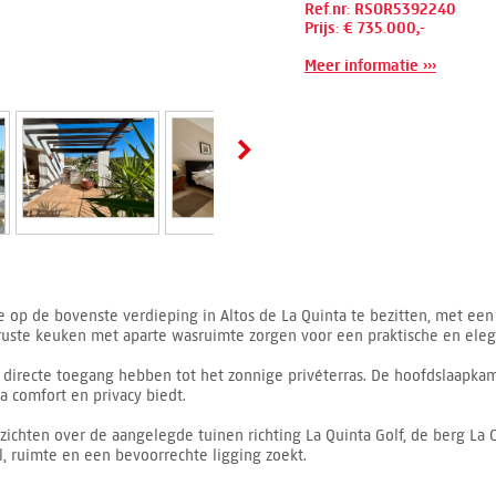
Ref.nr: RSOR5392240
Prijs: € 735.000,-
Meer informatie ›››
p de bovenste verdieping in Altos de La Quinta te bezitten, met een v
ruste keuken met aparte wasruimte zorgen voor een praktische en eleg
e directe toegang hebben tot het zonnige privéterras. De hoofdslaapka
 comfort en privacy biedt.
ezichten over de aangelegde tuinen richting La Quinta Golf, de berg La
jl, ruimte en een bevoorrechte ligging zoekt.