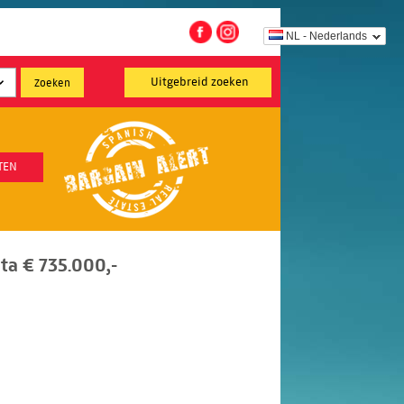
NL - Nederlands
Uitgebreid zoeken
TEN
ta € 735.000,-