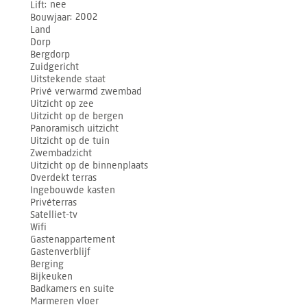
Lift
nee
Bouwjaar
2002
Land
Dorp
Bergdorp
Zuidgericht
Uitstekende staat
Privé verwarmd zwembad
Uitzicht op zee
Uitzicht op de bergen
Panoramisch uitzicht
Uitzicht op de tuin
Zwembadzicht
Uitzicht op de binnenplaats
Overdekt terras
Ingebouwde kasten
Privéterras
Satelliet-tv
Wifi
Gastenappartement
Gastenverblijf
Berging
Bijkeuken
Badkamers en suite
Marmeren vloer