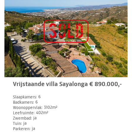
Vrijstaande villa Sayalonga € 890.000,-
Slaapkamers
6
Badkamers
6
Woonoppervlak
3102m²
Leefruimte
402m²
Zwembad
ja
Tuin
ja
Parkeren
ja