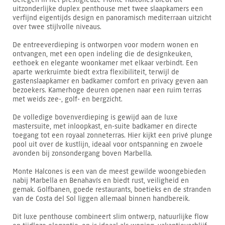
uitzonderlijke duplex penthouse met twee slaapkamers een
verfijnd eigentijds design en panoramisch mediterraan uitzicht
over twee stijlvolle niveaus.
De entreeverdieping is ontworpen voor modern wonen en
ontvangen, met een open indeling die de designkeuken,
eethoek en elegante woonkamer met elkaar verbindt. Een
aparte werkruimte biedt extra flexibiliteit, terwijl de
gastenslaapkamer en badkamer comfort en privacy geven aan
bezoekers. Kamerhoge deuren openen naar een ruim terras
met weids zee-, golf- en bergzicht.
De volledige bovenverdieping is gewijd aan de luxe
mastersuite, met inloopkast, en-suite badkamer en directe
toegang tot een royaal zonneterras. Hier kijkt een privé plunge
pool uit over de kustlijn, ideaal voor ontspanning en zwoele
avonden bij zonsondergang boven Marbella.
Monte Halcones is een van de meest gewilde woongebieden
nabij Marbella en Benahavís en biedt rust, veiligheid en
gemak. Golfbanen, goede restaurants, boetieks en de stranden
van de Costa del Sol liggen allemaal binnen handbereik.
Dit luxe penthouse combineert slim ontwerp, natuurlijke flow