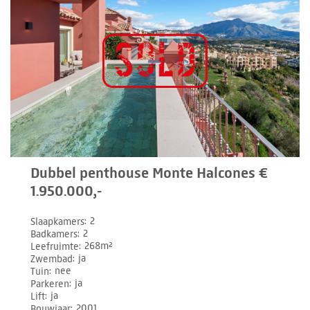
Dubbel penthouse Monte Halcones €
1.950.000,-
Slaapkamers
2
Badkamers
2
Leefruimte
268m²
Zwembad
ja
Tuin
nee
Parkeren
ja
Lift
ja
Bouwjaar
2001