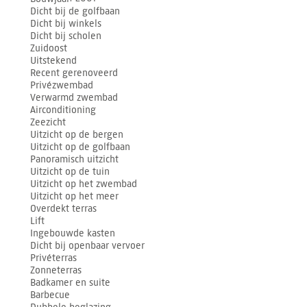
Dicht bij de golfbaan
Dicht bij winkels
Dicht bij scholen
Zuidoost
Uitstekend
Recent gerenoveerd
Privézwembad
Verwarmd zwembad
Airconditioning
Zeezicht
Uitzicht op de bergen
Uitzicht op de golfbaan
Panoramisch uitzicht
Uitzicht op de tuin
Uitzicht op het zwembad
Uitzicht op het meer
Overdekt terras
Lift
Ingebouwde kasten
Dicht bij openbaar vervoer
Privéterras
Zonneterras
Badkamer en suite
Barbecue
Dubbele beglazing