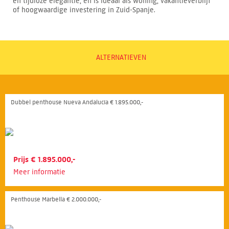
en tijdloze elegantie, en is ideaal als woning, vakantieverblijf
of hoogwaardige investering in Zuid-Spanje.
ALTERNATIEVEN
Dubbel penthouse Nueva Andalucía € 1.895.000,-
Prijs € 1.895.000,-
Meer informatie
Penthouse Marbella € 2.000.000,-