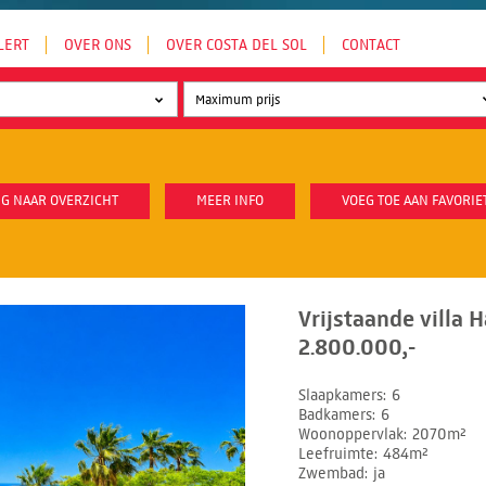
LERT
OVER ONS
OVER COSTA DEL SOL
CONTACT
G NAAR OVERZICHT
MEER INFO
VOEG TOE AAN FAVORIE
Vrijstaande villa 
2.800.000,-
Slaapkamers
6
Badkamers
6
Woonoppervlak
2070m²
Leefruimte
484m²
Zwembad
ja