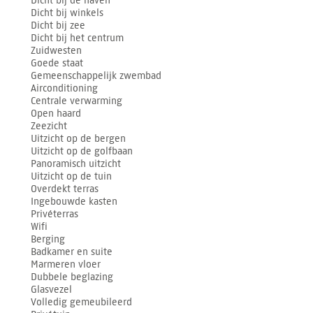
Dicht bij de haven
Dicht bij winkels
Dicht bij zee
Dicht bij het centrum
Zuidwesten
Goede staat
Gemeenschappelijk zwembad
Airconditioning
Centrale verwarming
Open haard
Zeezicht
Uitzicht op de bergen
Uitzicht op de golfbaan
Panoramisch uitzicht
Uitzicht op de tuin
Overdekt terras
Ingebouwde kasten
Privéterras
Wifi
Berging
Badkamer en suite
Marmeren vloer
Dubbele beglazing
Glasvezel
Volledig gemeubileerd