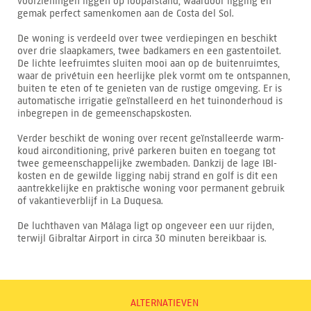
voorzieningen liggen op loopafstand, waardoor ligging en
gemak perfect samenkomen aan de Costa del Sol.
De woning is verdeeld over twee verdiepingen en beschikt
over drie slaapkamers, twee badkamers en een gastentoilet.
De lichte leefruimtes sluiten mooi aan op de buitenruimtes,
waar de privétuin een heerlijke plek vormt om te ontspannen,
buiten te eten of te genieten van de rustige omgeving. Er is
automatische irrigatie geïnstalleerd en het tuinonderhoud is
inbegrepen in de gemeenschapskosten.
Verder beschikt de woning over recent geïnstalleerde warm-
koud airconditioning, privé parkeren buiten en toegang tot
twee gemeenschappelijke zwembaden. Dankzij de lage IBI-
kosten en de gewilde ligging nabij strand en golf is dit een
aantrekkelijke en praktische woning voor permanent gebruik
of vakantieverblijf in La Duquesa.
De luchthaven van Málaga ligt op ongeveer een uur rijden,
terwijl Gibraltar Airport in circa 30 minuten bereikbaar is.
ALTERNATIEVEN