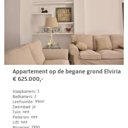
Appartement op de begane grond Elviria
€ 625.000,-
Slaapkamers
3
Badkamers
2
Leefruimte
99m²
Zwembad
ja
Tuin
nee
Parkeren
nee
Lift
nee
Bouwjaar
1990