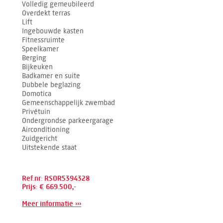
Volledig gemeubileerd
Overdekt terras
Lift
Ingebouwde kasten
Fitnessruimte
Speelkamer
Berging
Bijkeuken
Badkamer en suite
Dubbele beglazing
Domotica
Gemeenschappelijk zwembad
Privétuin
Ondergrondse parkeergarage
Airconditioning
Zuidgericht
Uitstekende staat
Ref.nr: RSOR5394328
Prijs: € 669.500,-
Meer informatie ›››