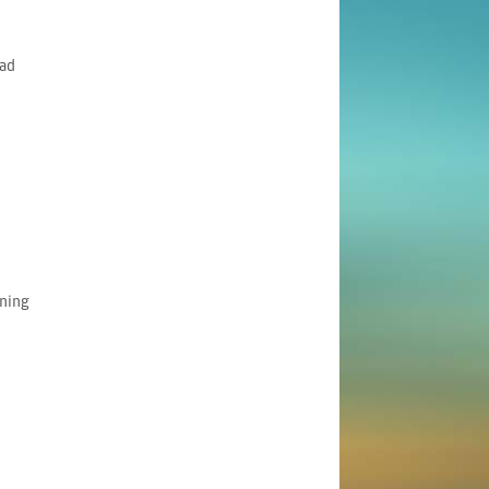
ad
nning