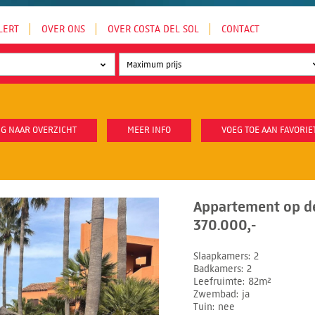
LERT
OVER ONS
OVER COSTA DEL SOL
CONTACT
G NAAR OVERZICHT
MEER INFO
VOEG TOE AAN FAVORIE
Appartement op d
370.000,-
Slaapkamers
2
Badkamers
2
Leefruimte
82m²
Zwembad
ja
Tuin
nee