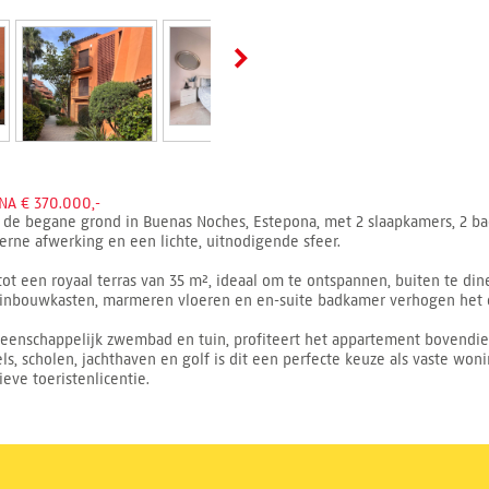
A € 370.000,-
p de begane grond in Buenas Noches, Estepona, met 2 slaapkamers, 2 
rne afwerking en een lichte, uitnodigende sfeer.
t een royaal terras van 35 m², ideaal om te ontspannen, buiten te din
n, inbouwkasten, marmeren vloeren en en-suite badkamer verhogen het c
nschappelijk zwembad en tuin, profiteert het appartement bovendien v
kels, scholen, jachthaven en golf is dit een perfecte keuze als vaste woni
eve toeristenlicentie.