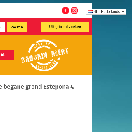
NL - Nederlands
Uitgebreid zoeken
TEN
e begane grond Estepona €