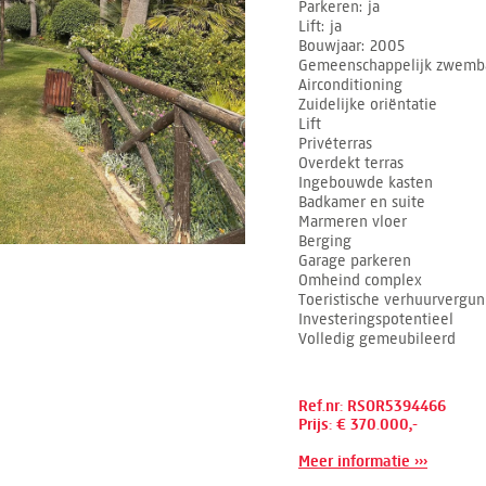
Parkeren
ja
Lift
ja
Bouwjaar
2005
Gemeenschappelijk zwemb
Airconditioning
Zuidelijke oriëntatie
Lift
Privéterras
Overdekt terras
Ingebouwde kasten
Badkamer en suite
Marmeren vloer
Berging
Garage parkeren
Omheind complex
Toeristische verhuurvergu
Investeringspotentieel
Volledig gemeubileerd
Ref.nr: RSOR5394466
Prijs: € 370.000,-
Meer informatie ›››