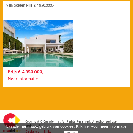
Villa Golden Mile € 4.950.000,-
Prijs € 4.950.000,-
Meer informatie
Copyright © Casadelmar. All Rights Reserved. Unauthorized use
prohibited.
Casadelmar maakt gebruik van cookies. Klik hier voor meer informatie.
Disclaimer
|
Links