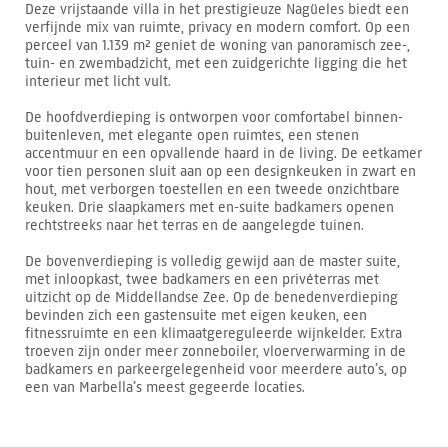
Deze vrijstaande villa in het prestigieuze Nagüeles biedt een
verfijnde mix van ruimte, privacy en modern comfort. Op een
perceel van 1.139 m² geniet de woning van panoramisch zee-,
tuin- en zwembadzicht, met een zuidgerichte ligging die het
interieur met licht vult.
De hoofdverdieping is ontworpen voor comfortabel binnen-
buitenleven, met elegante open ruimtes, een stenen
accentmuur en een opvallende haard in de living. De eetkamer
voor tien personen sluit aan op een designkeuken in zwart en
hout, met verborgen toestellen en een tweede onzichtbare
keuken. Drie slaapkamers met en-suite badkamers openen
rechtstreeks naar het terras en de aangelegde tuinen.
De bovenverdieping is volledig gewijd aan de master suite,
met inloopkast, twee badkamers en een privéterras met
uitzicht op de Middellandse Zee. Op de benedenverdieping
bevinden zich een gastensuite met eigen keuken, een
fitnessruimte en een klimaatgereguleerde wijnkelder. Extra
troeven zijn onder meer zonneboiler, vloerverwarming in de
badkamers en parkeergelegenheid voor meerdere auto’s, op
een van Marbella’s meest gegeerde locaties.