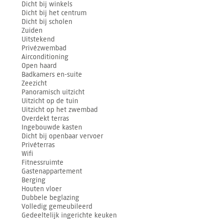
Dicht bij winkels
Dicht bij het centrum
Dicht bij scholen
Zuiden
Uitstekend
Privézwembad
Airconditioning
Open haard
Badkamers en-suite
Zeezicht
Panoramisch uitzicht
Uitzicht op de tuin
Uitzicht op het zwembad
Overdekt terras
Ingebouwde kasten
Dicht bij openbaar vervoer
Privéterras
Wifi
Fitnessruimte
Gastenappartement
Berging
Houten vloer
Dubbele beglazing
Volledig gemeubileerd
Gedeeltelijk ingerichte keuken