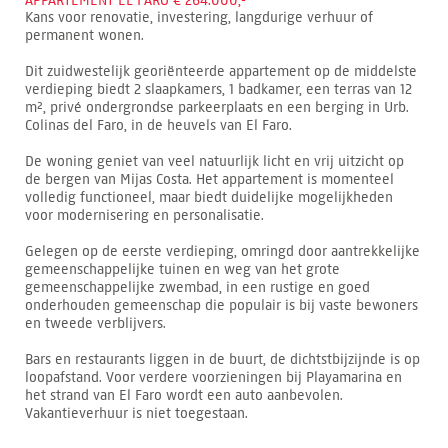
APPARTEMENT EL FARO € 264.000,-
Kans voor renovatie, investering, langdurige verhuur of
permanent wonen.
Dit zuidwestelijk georiënteerde appartement op de middelste
verdieping biedt 2 slaapkamers, 1 badkamer, een terras van 12
m², privé ondergrondse parkeerplaats en een berging in Urb.
Colinas del Faro, in de heuvels van El Faro.
De woning geniet van veel natuurlijk licht en vrij uitzicht op
de bergen van Mijas Costa. Het appartement is momenteel
volledig functioneel, maar biedt duidelijke mogelijkheden
voor modernisering en personalisatie.
Gelegen op de eerste verdieping, omringd door aantrekkelijke
gemeenschappelijke tuinen en weg van het grote
gemeenschappelijke zwembad, in een rustige en goed
onderhouden gemeenschap die populair is bij vaste bewoners
en tweede verblijvers.
Bars en restaurants liggen in de buurt, de dichtstbijzijnde is op
loopafstand. Voor verdere voorzieningen bij Playamarina en
het strand van El Faro wordt een auto aanbevolen.
Vakantieverhuur is niet toegestaan.