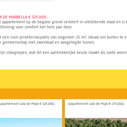
 DE MARBELLA € 325.000,-
t appartement op de begane grond verkeert in uitstekende staat en is k
itioning voor comfort het hele jaar door.
 een ruim privéterras/patio van ongeveer 25 m², ideaal om buiten te e
rgde gemeenschap met zwembad en aangelegde tuinen.
jn inbegrepen, wat dit een aantrekkelijke keuze maakt als vaste woning
Appartement Cala de Mijas € 325.000,-
Appartement Cala de Mijas € 275.000,-