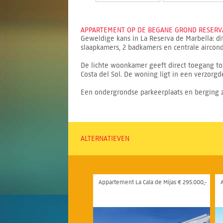
APPARTEMENT OP DE BEGANE GROND RESERVA
Geweldige kans in La Reserva de Marbella: di
slaapkamers, 2 badkamers en centrale aircond
De lichte woonkamer geeft direct toegang tot
Costa del Sol. De woning ligt in een verzo
Een ondergrondse parkeerplaats en berging zi
ALTERNATIEVEN
Appartement La Cala de Mijas € 295.000,-