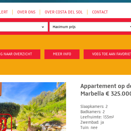
LERT
OVER ONS
OVER COSTA DEL SOL
CONTACT
G NAAR OVERZICHT
MEER INFO
VOEG TOE AAN FAVORIE
Appartement op d
Marbella € 325.000
Slaapkamers
2
Badkamers
2
Leefruimte
133m²
Zwembad
ja
Tuin
nee