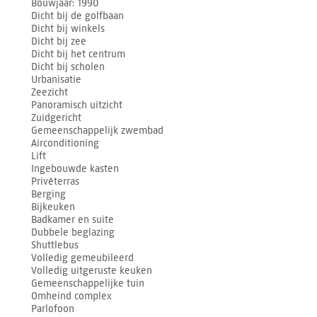
Bouwjaar
1990
Dicht bij de golfbaan
Dicht bij winkels
Dicht bij zee
Dicht bij het centrum
Dicht bij scholen
Urbanisatie
Zeezicht
Panoramisch uitzicht
Zuidgericht
Gemeenschappelijk zwembad
Airconditioning
Lift
Ingebouwde kasten
Privéterras
Berging
Bijkeuken
Badkamer en suite
Dubbele beglazing
Shuttlebus
Volledig gemeubileerd
Volledig uitgeruste keuken
Gemeenschappelijke tuin
Omheind complex
Parlofoon