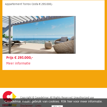
Appartement Torrox Costa € 295.000,-
Prijs € 295.000,-
Meer informatie
Copyright © Casadelmar. All Rights Reserved. Unauthorized use
prohibited.
Casadelmar maakt gebruik van cookies. Klik hier voor meer informatie.
Disclaimer
|
Links