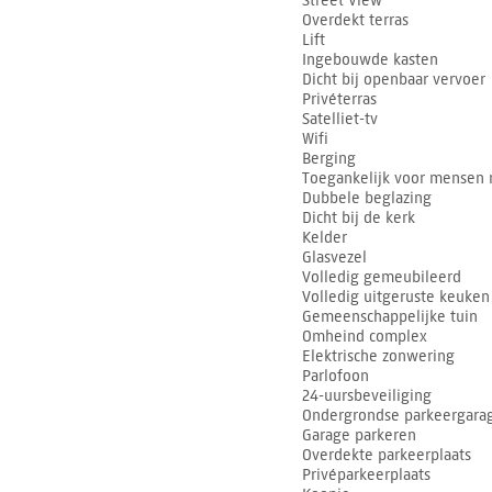
Street View
Overdekt terras
Lift
Ingebouwde kasten
Dicht bij openbaar vervoer
Privéterras
Satelliet-tv
Wifi
Berging
Toegankelijk voor mensen 
Dubbele beglazing
Dicht bij de kerk
Kelder
Glasvezel
Volledig gemeubileerd
Volledig uitgeruste keuken
Gemeenschappelijke tuin
Omheind complex
Elektrische zonwering
Parlofoon
24-uursbeveiliging
Ondergrondse parkeergara
Garage parkeren
Overdekte parkeerplaats
Privéparkeerplaats