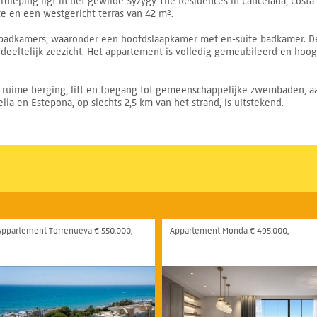
rdieping ligt in het gewilde Syzygy The Residences in Cancelada, Costa 
e en een westgericht terras van 42 m².
 badkamers, waaronder een hoofdslaapkamer met en-suite badkamer. De
edeeltelijk zeezicht. Het appartement is volledig gemeubileerd en hoo
en ruime berging, lift en toegang tot gemeenschappelijke zwembaden, a
la en Estepona, op slechts 2,5 km van het strand, is uitstekend.
Appartement Torrenueva € 550.000,-
Appartement Monda € 495.000,-