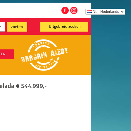
NL - Nederlands
Uitgebreid zoeken
TEN
lada € 544.999,-