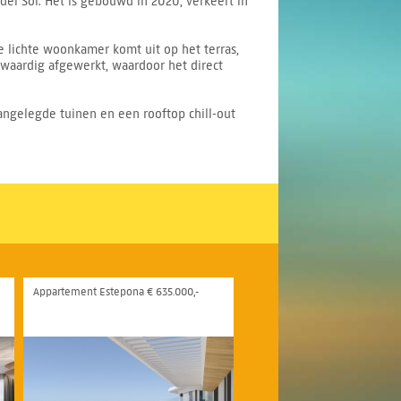
del Sol. Het is gebouwd in 2020, verkeert in
 lichte woonkamer komt uit op het terras,
gwaardig afgewerkt, waardoor het direct
angelegde tuinen en een rooftop chill-out
Appartement Estepona € 635.000,-