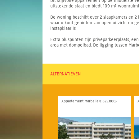
Dit stijlvolle appartement op de middelste ve
uitstekende staat en biedt 109 m² woonruimt
De woning beschikt over 2 slaapkamers en 2
waar u kunt genieten van open uitzicht en g
instapklaar is.
Extra pluspunten zijn privéparkeerplaats, e
area met dompelbad. De ligging tussen Marbel
ALTERNATIEVEN
Appartement Marbella € 625.000,-