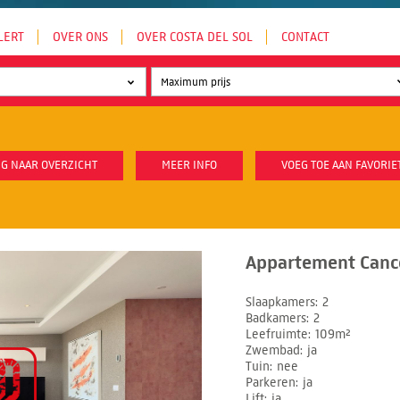
LERT
OVER ONS
OVER COSTA DEL SOL
CONTACT
G NAAR OVERZICHT
MEER INFO
VOEG TOE AAN FAVORIE
Appartement Cance
Slaapkamers
2
Badkamers
2
Leefruimte
109m²
Zwembad
ja
Tuin
nee
Parkeren
ja
Lift
ja