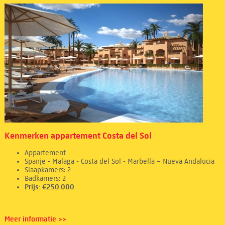
Kenmerken appartement Costa del Sol
Appartement
Spanje - Malaga - Costa del Sol - Marbella – Nueva Andalucia
Slaapkamers: 2
Badkamers: 2
Prijs: €250.000
Meer informatie >>