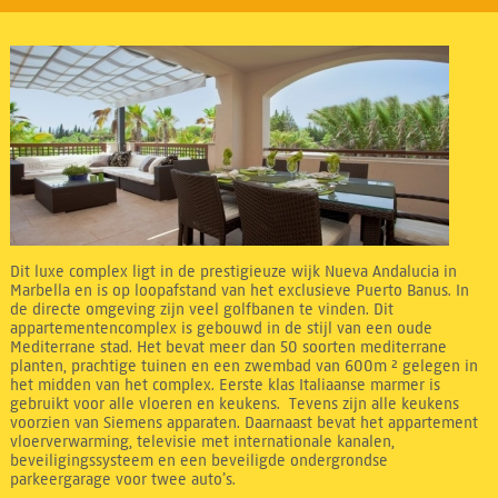
Dit luxe complex ligt in de prestigieuze wijk Nueva Andalucia in
Marbella en is op loopafstand van het exclusieve Puerto Banus. In
de directe omgeving zijn veel golfbanen te vinden. Dit
appartementencomplex is gebouwd in de stijl van een oude
Mediterrane stad. Het bevat meer dan 50 soorten mediterrane
planten, prachtige tuinen en een zwembad van 600m ² gelegen in
het midden van het complex. Eerste klas Italiaanse marmer is
gebruikt voor alle vloeren en keukens. Tevens zijn alle keukens
voorzien van Siemens apparaten. Daarnaast bevat het appartement
vloerverwarming, televisie met internationale kanalen,
beveiligingssysteem en een beveiligde ondergrondse
parkeergarage voor twee auto’s.