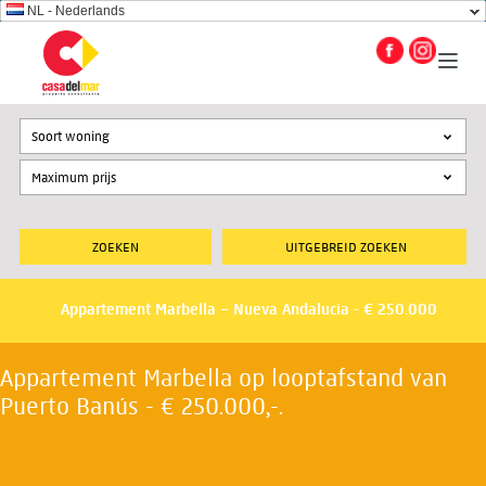
NL - Nederlands
Soort woning
UITGEBREID ZOEKEN
Appartement Marbella – Nueva Andalucia - € 250.000
Appartement Marbella op looptafstand van
Puerto Banús - € 250.000,-.