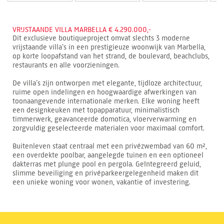
VRIJSTAANDE VILLA MARBELLA € 4.290.000,-
Dit exclusieve boutiqueproject omvat slechts 3 moderne
vrijstaande villa’s in een prestigieuze woonwijk van Marbella,
op korte loopafstand van het strand, de boulevard, beachclubs,
restaurants en alle voorzieningen.
De villa’s zijn ontworpen met elegante, tijdloze architectuur,
ruime open indelingen en hoogwaardige afwerkingen van
toonaangevende internationale merken. Elke woning heeft
een designkeuken met topapparatuur, minimalistisch
timmerwerk, geavanceerde domotica, vloerverwarming en
zorgvuldig geselecteerde materialen voor maximaal comfort.
Buitenleven staat centraal met een privézwembad van 60 m²,
een overdekte poolbar, aangelegde tuinen en een optioneel
dakterras met plunge pool en pergola. Geïntegreerd geluid,
slimme beveiliging en privéparkeergelegenheid maken dit
een unieke woning voor wonen, vakantie of investering.