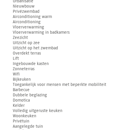
Urbanisatie
Nieuwbouw
Privézwembad
Airconditioning warm
Airconditioning
Vloerverwarming
Vloerverwarming in badkamers
Zeezicht
Uitzicht op zee
Uitzicht op het zwembad
Overdekt terras
Lift
Ingebouwde kasten
Zonneterras
Wifi
Bijkeuken
Toegankelijk voor mensen met beperkte mobiliteit
Barbecue
Dubbele beglazing
Domotica
Kelder
Volledig uitgeruste keuken
Woonkeuken
Privétuin
Aangelegde tuin