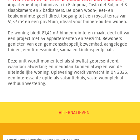
Appartement op tuinniveau in Estepona, Costa del Sol, met 3
slaapkamers en 2 badkamers. De open woon-, eet- en
keukenruimte geeft direct toegang tot een royaal terras van
51,32 m² en een privétuin, ideaal voor binnen-buiten wonen.
De woning biedt 81,42 m² binnenruimte en maakt deel uit van
een project met 54 appartementen en zeezicht. Bewoners
genieten van een gemeenschappelijk zwembad, aangelegde
tuinen, een fitnessruimte, sauna en kinderspeelplaats.
Deze unit wordt momenteel als showflat gepresenteerd,
waardoor afwerking en meubilair kunnen afwijken van de
uiteindelijke woning. Oplevering wordt verwacht in Q4 2026,
een interessante optie als vakantiehuis, vaste woonplek of
verhuurinvestering.
ALTERNATIEVEN
Appartement Benalmadena Costa € 464.000,-