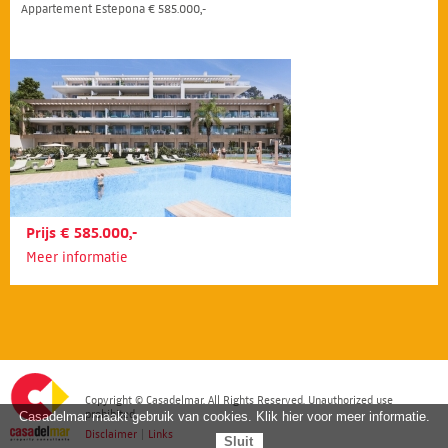
Appartement Estepona € 585.000,-
Prijs € 585.000,-
Meer informatie
Copyright © Casadelmar. All Rights Reserved. Unauthorized use
prohibited.
Casadelmar maakt gebruik van cookies. Klik hier voor meer informatie.
Disclaimer
|
Links
Sluit