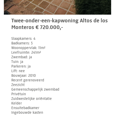
Twee-onder-een-kapwoning Altos de los
Monteros € 720.000,-
Slaapkamers
4
Badkamers
3
Woonoppervlak
11m²
Leefruimte
241m²
Zwembad
ja
Tuin
ja
Parkeren
ja
Lift
nee
Bouwjaar
2010
Recent gerenoveerd
Zeezicht
Gemeenschappelijk zwembad
Privétuin
Zuidwestelijke oriëntatie
Kelder
Ensuitebadkamer
Ingebouwde kasten