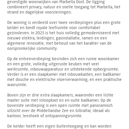
gevestigde woonwijken van Marbella Oost. De ligging
combineert privacy, natuur en snelle toegang tot Marbella, het
strand en dagelijkse voorzieningen.
De woning is verdeeld over twee verdiepingen plus een grote
kelder en biedt royale leefruimte voor comfortabel
gezinsleven. In 2023 is het huis volledig gemoderniseerd met
nieuwe elektra, leidingen, gasinstallatie, ramen en een
algemene renovatie, met behoud van het karakter van de
oorspronkelijke community.
Op de entreeverdieping bevinden zich een ruime woonkamer
en een grote, volledig uitgeruste keuken met veel
werkruimte, inbouwapparatuur en uitstekende opbergruimte.
Verder is er een slaapkamer met inbouwkasten, een badkamer
met douche en elektrische vloerverwarming, en een praktische
wasruimte.
Boven zijn er drie extra slaapkamers, waaronder een lichte
master suite met inloopkast en en-suite badkamer. Op de
bovenste verdieping is een open ruimte met panoramisch
uitzicht over de Middellandse Zee en Gibraltar, ideaal als
kantoor, leeshoek of ontspanningsruimte.
De kelder heeft een eigen buitentoegang en kan worden