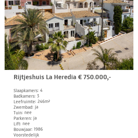
Rijtjeshuis La Heredia € 750.000,-
Slaapkamers
4
Badkamers
3
Leefruimte
246m²
Zwembad
ja
Tuin
nee
Parkeren
ja
Lift
nee
Bouwjaar
1986
Voorstedelijk