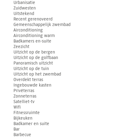
Urbanisatie
Zuidwesten
Uitstekend
Recent gerenoveerd
Gemeenschappelijk zwembad
Airconditioning
Airconditioning warm
Badkamers en-suite
Zeezicht
Uitzicht op de bergen
Uitzicht op de golfbaan
Panoramisch uitzicht
Uitzicht op de tuin
Uitzicht op het zwembad
Overdekt terras
Ingebouwde kasten
Privéterras
Zonneterras
Satelliet-tv
Wifi
Fitnessruimte
Bijkeuken
Badkamer en suite
Bar
Barbecue