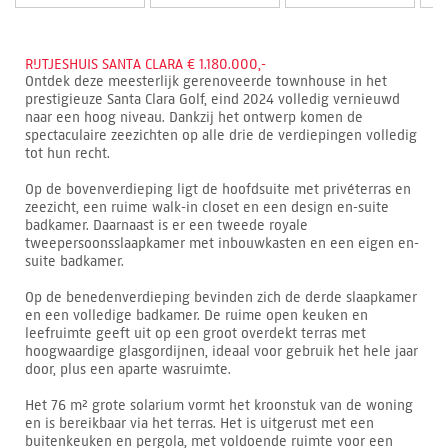
RIJTJESHUIS SANTA CLARA € 1.180.000,-
Ontdek deze meesterlijk gerenoveerde townhouse in het
prestigieuze Santa Clara Golf, eind 2024 volledig vernieuwd
naar een hoog niveau. Dankzij het ontwerp komen de
spectaculaire zeezichten op alle drie de verdiepingen volledig
tot hun recht.
Op de bovenverdieping ligt de hoofdsuite met privéterras en
zeezicht, een ruime walk-in closet en een design en-suite
badkamer. Daarnaast is er een tweede royale
tweepersoonsslaapkamer met inbouwkasten en een eigen en-
suite badkamer.
Op de benedenverdieping bevinden zich de derde slaapkamer
en een volledige badkamer. De ruime open keuken en
leefruimte geeft uit op een groot overdekt terras met
hoogwaardige glasgordijnen, ideaal voor gebruik het hele jaar
door, plus een aparte wasruimte.
Het 76 m² grote solarium vormt het kroonstuk van de woning
en is bereikbaar via het terras. Het is uitgerust met een
buitenkeuken en pergola, met voldoende ruimte voor een