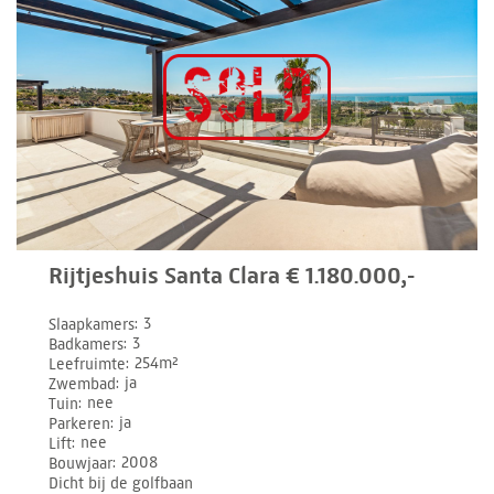
Rijtjeshuis Santa Clara € 1.180.000,-
Slaapkamers
3
Badkamers
3
Leefruimte
254m²
Zwembad
ja
Tuin
nee
Parkeren
ja
Lift
nee
Bouwjaar
2008
Dicht bij de golfbaan