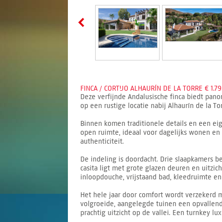
FINCA / CORTIJO ALHAURÍN DE LA TORRE € 1.79
Deze verfijnde Andalusische finca biedt pano
op een rustige locatie nabij Alhaurín de la 
Binnen komen traditionele details en een ei
open ruimte, ideaal voor dagelijks wonen e
authenticiteit.
De indeling is doordacht. Drie slaapkamers b
casita ligt met grote glazen deuren en uitzic
inloopdouche, vrijstaand bad, kleedruimte en 
Het hele jaar door comfort wordt verzekerd 
volgroeide, aangelegde tuinen een opvallende
prachtig uitzicht op de vallei. Een turnkey lu