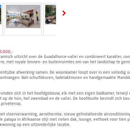
5.000,-
ramisch uitzicht over de Guadalhorce-vallei en combineert karakter, co
Torre, met royale binnen- en buitenruimtes om van het landschap te geni
gentijdse afwerking samen. De woonkamer loopt over in een volledig u
n ontvangen. Bali-schuifdeuren, tadelaktmuren en handgemaakte Marok
evinden zich in het hoofdgebouw, elk met een eigen badkamer, terwijl 
ht op de tuin, het zwembad en de vallei. De hoofdsuite bevindt zich bov
privéterras.
met vloerverwarming, aerothermie, nieuw geïnstalleerde airconditioni
 palapa in Afrikaanse stijl met rieten dak, lounge, eethoek voor tien
xewoning op een uitzonderlijke locatie.