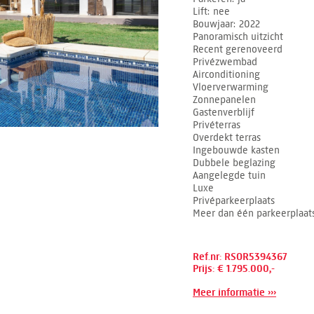
Lift
nee
Bouwjaar
2022
Panoramisch uitzicht
Recent gerenoveerd
Privézwembad
Airconditioning
Vloerverwarming
Zonnepanelen
Gastenverblijf
Privéterras
Overdekt terras
Ingebouwde kasten
Dubbele beglazing
Aangelegde tuin
Luxe
Privéparkeerplaats
Meer dan één parkeerplaat
Ref.nr: RSOR5394367
Prijs: € 1.795.000,-
Meer informatie ›››