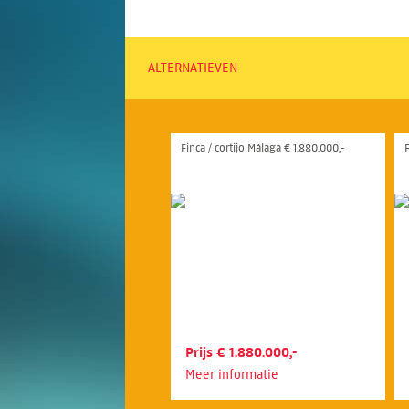
ALTERNATIEVEN
Finca / cortijo Málaga € 1.880.000,-
F
Prijs € 1.880.000,-
Meer informatie