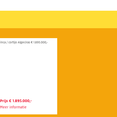
inca / cortijo Algeciras € 1.895.000,-
Prijs € 1.895.000,-
Meer informatie