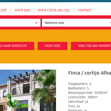
LERT
OVER ONS
OVER COSTA DEL SOL
CONTACT
G NAAR OVERZICHT
MEER INFO
VOEG TOE AAN FAVORIE
Finca / cortijo Alh
Slaapkamers
4
Badkamers
5
Woonoppervlak
10282m²
Leefruimte
398m²
Zwembad
ja
Tuin
ja
Parkeren
ja