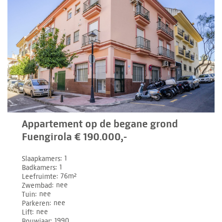
Appartement op de begane grond
Fuengirola € 190.000,-
Slaapkamers
1
Badkamers
1
Leefruimte
76m²
Zwembad
nee
Tuin
nee
Parkeren
nee
Lift
nee
Bouwjaar
1990