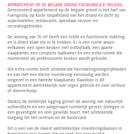
APPARTEMENT OP DE BEGANE GROND FUENGIROLA € 190.000,-
Gerenoveerd appartement op de begane grond in het hart van
Fuengirola, op korte loopafstand van het strand en dicht bij
supermarkten, restaurants, openbaar vervoer en
recreatiegebieden.
De woning van 76 m² heeft een lichte en functionele indeling
en is direct klaar om in te trekken. Er is een ruime woon-
eetkamer, een open keuken met ontbijtbalk, één aparte
slaapkamer, een complete badkamer en een extra ruimte die
momenteel als professionele keuken wordt gebruikt.
Die extra ruimte biedt uitstekende herindelingsmogelijkheden
en kan met een kleine investering eenvoudig worden
omgezet in een tweede slaapkamer. Daardoor is dit
appartement aantrekkelijk voor eigen gebruik én voor verhuur
of doorverkoop.
Dankzij de oostelijke ligging geniet de woning van natuurlijk
ochtendlicht en een aangenaam ruimtelijk gevoel. Gelegen in
een gevestigde en zeer gewilde buurt, met uitstekende
toegang tot het centrum en de boulevard.
Dit is een van de meest aantrekkelijke investeringskansen in
Fuengirola voor kopers die op zoek zijn naar locatie,