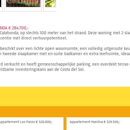
DA € 284.700,-
Calahonda, op slechts 100 meter van het strand. Deze woning met 2 s
licentie met direct verhuurpotentieel.
 beschikt over een lichte open woonruimte, een volledig uitgeruste k
n tweede slaapkamer met en-suite badkamer en extra leefruimte, ideaal
verkocht en heeft gemeenschappelijke parking, een overdekt terras en 
eldzame investeringskans aan de Costa del Sol.
Appartement Los Pacos € 328.000,-
Appartement Manilva € 329.500,-