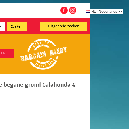
NL - Nederlands
Uitgebreid zoeken
TEN
e begane grond Calahonda €