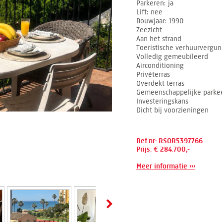
Parkeren
ja
Lift
nee
Bouwjaar
1990
Zeezicht
Aan het strand
Toeristische verhuurvergu
Volledig gemeubileerd
Airconditioning
Privéterras
Overdekt terras
Gemeenschappelijke parkee
Investeringskans
Dicht bij voorzieningen
Ref.nr: RSOR5397766
Prijs: € 284.700,-
Meer informatie ›››