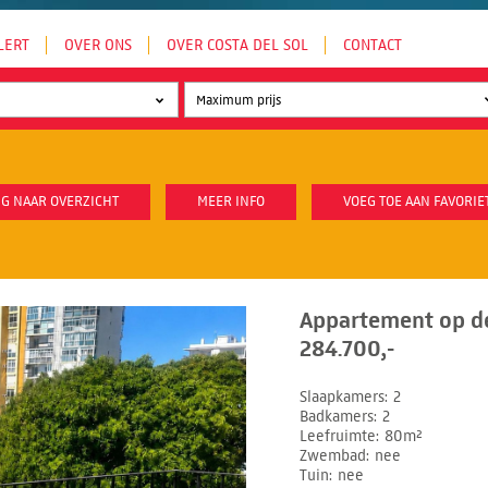
LERT
OVER ONS
OVER COSTA DEL SOL
CONTACT
G NAAR OVERZICHT
MEER INFO
VOEG TOE AAN FAVORIE
Appartement op d
284.700,-
Slaapkamers
2
Badkamers
2
Leefruimte
80m²
Zwembad
nee
Tuin
nee