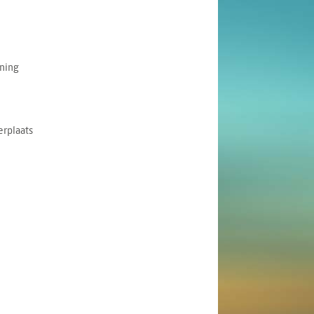
nning
rplaats