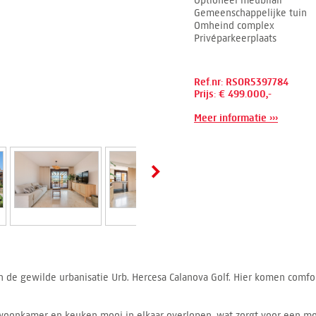
Optioneel meubilair
Gemeenschappelijke tuin
Omheind complex
Privéparkeerplaats
Ref.nr: RSOR5397784
Prijs: € 499.000,-
Meer informatie ›››
in de gewilde urbanisatie Urb. Hercesa Calanova Golf. Hier komen comfor
woonkamer en keuken mooi in elkaar overlopen, wat zorgt voor een mo