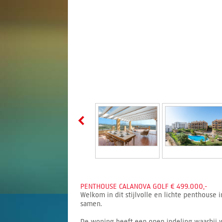
PENTHOUSE CALANOVA GOLF € 499.000,-
Welkom in dit stijlvolle en lichte penthouse 
samen.
De woning heeft een open indeling waarbij 