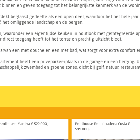
 binnen en geven toegang tot het belangrijkste kenmerk van de wonin
rdekt beglaasd gedeelte als een open deel, waardoor het het hele jaar
lf, het omliggende landschap en de bergen.
n, waaronder een eigentijdse keuken in houtlook met geïntegreerde a
 direct toegang heeft tot het terras en prachtig uitzicht biedt.
aarvan één met douche en één met bad, wat zorgt voor extra comfort en 
artement heeft een privéparkeerplaats in de garage en een berging. U
ppelijk zwembad en groene zones, dicht bij golf, natuur, restaurant
Penthouse Manilva € 522.000,-
Penthouse Benalmadena Costa €
599.000,-