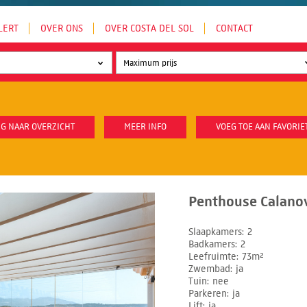
LERT
OVER ONS
OVER COSTA DEL SOL
CONTACT
G NAAR OVERZICHT
MEER INFO
VOEG TOE AAN FAVORIE
Penthouse Calanov
Slaapkamers
2
Badkamers
2
Leefruimte
73m²
Zwembad
ja
Tuin
nee
Parkeren
ja
Lift
ja