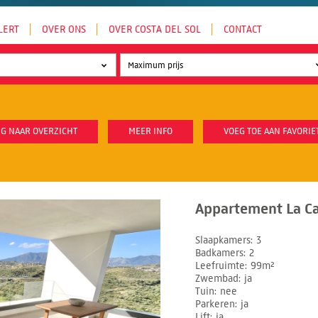
LERT
OVER ONS
OVER COSTA DEL SOL
CONTACT
G NAAR OVERZICHT
MEER INFO
VOEG TOE AAN FAVORIE
Appartement La Cal
Slaapkamers
3
Badkamers
2
Leefruimte
99m²
Zwembad
ja
Tuin
nee
Parkeren
ja
Lift
ja