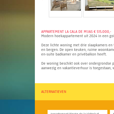
APPARTEMENT LA CALA DE MIJAS € 515.000,-
Modern hoekappartement uit 2024 in een golfon
Deze lichte woning met drie slaapkamers en 
en bergen. De open keuken, ruime woonkamer
en-suite badkamer en privébalkon heeft.
De woning beschikt ook over ondergrondse pa
aanwezig en vakantieverhuur is toegestaan, w
ALTERNATIEVEN
Appartement Rincón de la Victoria €