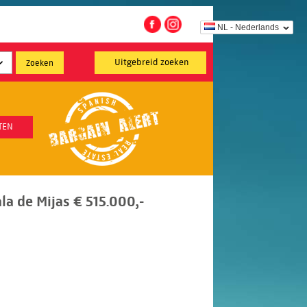
NL - Nederlands
Uitgebreid zoeken
TEN
a de Mijas € 515.000,-