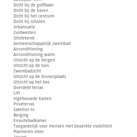
Dicht bij de golfbaan
Dicht bij de haven
Dicht bij het centrum
Dicht bij scholen
Urbanisatie
Zuidwesten
Uitstekend
Gemeenschappelijk zwembad
Airconditioning
Airconditioning warm
Uitzicht op de bergen
Uitzicht op de tuin
Zwembadzicht
Uitzicht op de binnenplaats
Uitzicht op het bos
Overdekt terras
Lift
Ingebouwde kasten
Privéterras
Satelliet-tv
Berging
Ensuitebadkamer
Toegankelijk voor mensen met beperkte mobiliteit
Marmeren vloer
Jacuzzi