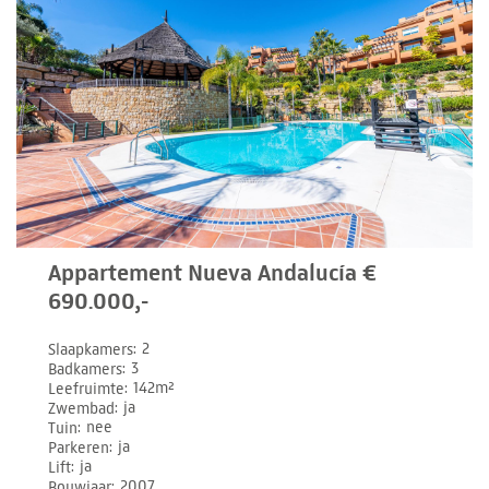
Appartement Nueva Andalucía €
690.000,-
Slaapkamers
2
Badkamers
3
Leefruimte
142m²
Zwembad
ja
Tuin
nee
Parkeren
ja
Lift
ja
Bouwjaar
2007