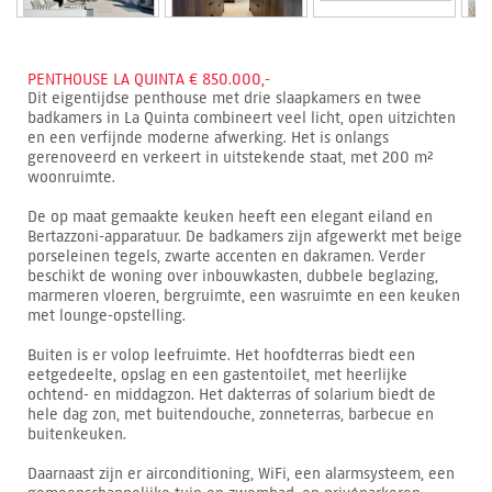
PENTHOUSE LA QUINTA € 850.000,-
Dit eigentijdse penthouse met drie slaapkamers en twee
badkamers in La Quinta combineert veel licht, open uitzichten
en een verfijnde moderne afwerking. Het is onlangs
gerenoveerd en verkeert in uitstekende staat, met 200 m²
woonruimte.
De op maat gemaakte keuken heeft een elegant eiland en
Bertazzoni-apparatuur. De badkamers zijn afgewerkt met beige
porseleinen tegels, zwarte accenten en dakramen. Verder
beschikt de woning over inbouwkasten, dubbele beglazing,
marmeren vloeren, bergruimte, een wasruimte en een keuken
met lounge-opstelling.
Buiten is er volop leefruimte. Het hoofdterras biedt een
eetgedeelte, opslag en een gastentoilet, met heerlijke
ochtend- en middagzon. Het dakterras of solarium biedt de
hele dag zon, met buitendouche, zonneterras, barbecue en
buitenkeuken.
Daarnaast zijn er airconditioning, WiFi, een alarmsysteem, een