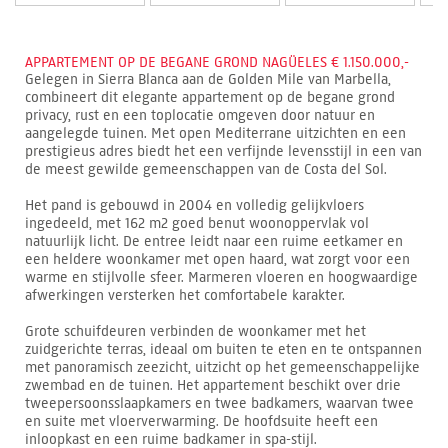
APPARTEMENT OP DE BEGANE GROND NAGÜELES € 1.150.000,-
Gelegen in Sierra Blanca aan de Golden Mile van Marbella,
combineert dit elegante appartement op de begane grond
privacy, rust en een toplocatie omgeven door natuur en
aangelegde tuinen. Met open Mediterrane uitzichten en een
prestigieus adres biedt het een verfijnde levensstijl in een van
de meest gewilde gemeenschappen van de Costa del Sol.
Het pand is gebouwd in 2004 en volledig gelijkvloers
ingedeeld, met 162 m2 goed benut woonoppervlak vol
natuurlijk licht. De entree leidt naar een ruime eetkamer en
een heldere woonkamer met open haard, wat zorgt voor een
warme en stijlvolle sfeer. Marmeren vloeren en hoogwaardige
afwerkingen versterken het comfortabele karakter.
Grote schuifdeuren verbinden de woonkamer met het
zuidgerichte terras, ideaal om buiten te eten en te ontspannen
met panoramisch zeezicht, uitzicht op het gemeenschappelijke
zwembad en de tuinen. Het appartement beschikt over drie
tweepersoonsslaapkamers en twee badkamers, waarvan twee
en suite met vloerverwarming. De hoofdsuite heeft een
inloopkast en een ruime badkamer in spa-stijl.