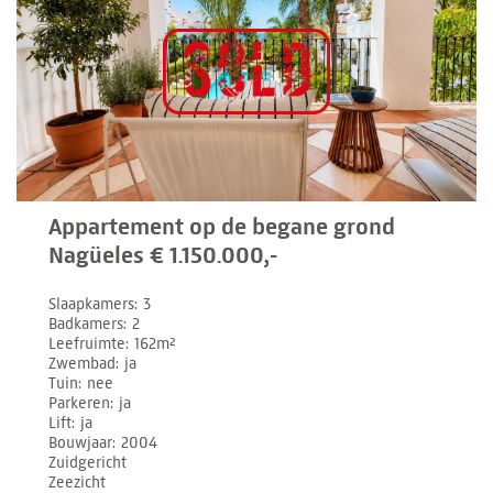
Appartement op de begane grond
Nagüeles € 1.150.000,-
Slaapkamers
3
Badkamers
2
Leefruimte
162m²
Zwembad
ja
Tuin
nee
Parkeren
ja
Lift
ja
Bouwjaar
2004
Zuidgericht
Zeezicht