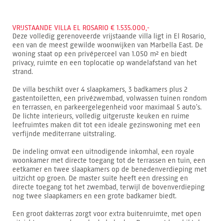
VRIJSTAANDE VILLA EL ROSARIO € 1.535.000,-
Deze volledig gerenoveerde vrijstaande villa ligt in El Rosario,
een van de meest gewilde woonwijken van Marbella East. De
woning staat op een privéperceel van 1.050 m² en biedt
privacy, ruimte en een toplocatie op wandelafstand van het
strand.
De villa beschikt over 4 slaapkamers, 3 badkamers plus 2
gastentoiletten, een privézwembad, volwassen tuinen rondom
en terrassen, en parkeergelegenheid voor maximaal 5 auto’s.
De lichte interieurs, volledig uitgeruste keuken en ruime
leefruimtes maken dit tot een ideale gezinswoning met een
verfijnde mediterrane uitstraling.
De indeling omvat een uitnodigende inkomhal, een royale
woonkamer met directe toegang tot de terrassen en tuin, een
eetkamer en twee slaapkamers op de benedenverdieping met
uitzicht op groen. De master suite heeft een dressing en
directe toegang tot het zwembad, terwijl de bovenverdieping
nog twee slaapkamers en een grote badkamer biedt.
Een groot dakterras zorgt voor extra buitenruimte, met open