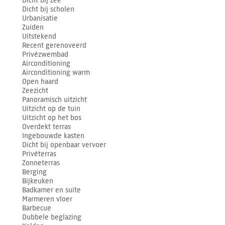
Dicht bij zee
Dicht bij scholen
Urbanisatie
Zuiden
Uitstekend
Recent gerenoveerd
Privézwembad
Airconditioning
Airconditioning warm
Open haard
Zeezicht
Panoramisch uitzicht
Uitzicht op de tuin
Uitzicht op het bos
Overdekt terras
Ingebouwde kasten
Dicht bij openbaar vervoer
Privéterras
Zonneterras
Berging
Bijkeuken
Badkamer en suite
Marmeren vloer
Barbecue
Dubbele beglazing